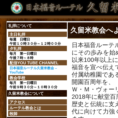
礼拝について
久留米教会へ
主日礼拝
毎週 日曜日
午前１０時３０分～１２時００分
日本福音ルーテル
夕礼拝
にその歩みを始
毎月 第一日曜日
午後７時～８時
以来100年以上
配信YOU TUBE CHANNEL
福音を宣べ伝え
日本福音ルーテル久留米教会 –
YouTube
付属幼稚園である
教会学校
開園百周年を、
毎月 第一日曜日
午前９時３０分～１０時３０分
Ｗ・Ｍ・ヴォー
久留米教会について
2018年に献堂
アクセス
歴史と伝統に支
ルーテル教会とは
代に向けて力強
牧師