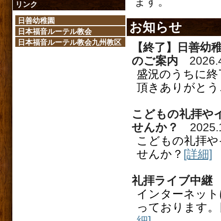
ます。
リンク
日善幼稚園
お知らせ
日本福音ルーテル教会
日本福音ルーテル教会九州教区
【終了】日善幼
のご案内
2026.
盛況のうちに終
頂きありがとう
こどもの礼拝や
せんか？
2025.
こどもの礼拝や
せんか？
[詳細]
礼拝ライブ中継
インターネット
っております。日
細]